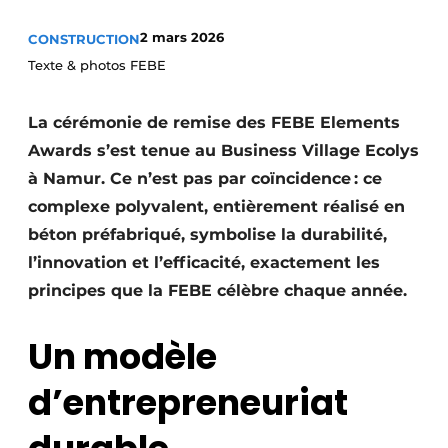
Termes et conditions
2 mars 2026
CONSTRUCTION
Video’s
Texte & photos FEBE
La cérémonie de remise des FEBE Elements
Awards s’est tenue au Business Village Ecolys
Construction bois
à Namur. Ce n’est pas par coïncidence : ce
Contrôle d’accès
complexe polyvalent, entièrement réalisé en
béton préfabriqué, symbolise la durabilité,
Éclairage
l’innovation et l’efficacité, exactement les
Fondations
principes que la FEBE célèbre chaque année.
Façades
Un modèle
Géotextiles
d’entrepreneuriat
Infrastructures souterraines et égouttage