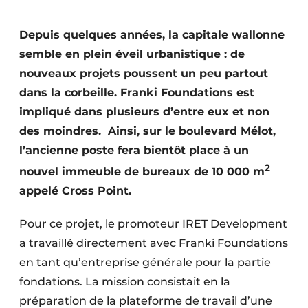
Termes et conditions
Depuis quelques années, la capitale wallonne
Video’s
semble en plein éveil urbanistique : de
nouveaux projets poussent un peu partout
dans la corbeille. Franki Foundations est
Construction bois
impliqué dans plusieurs d’entre eux et non
des moindres.
Ainsi, sur le boulevard Mélot,
Contrôle d’accès
l’ancienne poste fera bientôt place à un
Éclairage
2
nouvel immeuble de bureaux de 10 000 m
appelé Cross Point.
Fondations
Pour ce projet, le promoteur IRET Development
Façades
a travaillé directement avec Franki Foundations
Géotextiles
en tant qu’entreprise générale pour la partie
fondations. La mission consistait en la
Infrastructures souterraines et égouttage
préparation de la plateforme de travail d’une