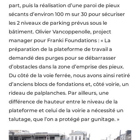
part, puis la réalisation d’une paroi de pieux
Protection solaire
sécants d’environ 100 m sur 30 pour sécuriser
Rénovation
les 2 niveaux de parking prévus sous le
bâtiment. Olivier Vancoppenolle, project
Sécurité incendie
manager pour Franki Foundations : « La
Software
préparation de la plateforme de travail a
demandé des purges pour se débarrasser
Techniques ferroviaires
d’obstacles dans la zone d’emprise des pieux.
Du côté de la voie ferrée, nous avons ainsi retiré
Travaux ferroviaires
d’anciens blocs de fondations et, côté voirie, un
rideau de palplanches. Par ailleurs, une
différence de hauteur entre le niveau de la
plateforme et celui de la voirie a nécessité un
talutage, que l’on a protégé par gunitage. »