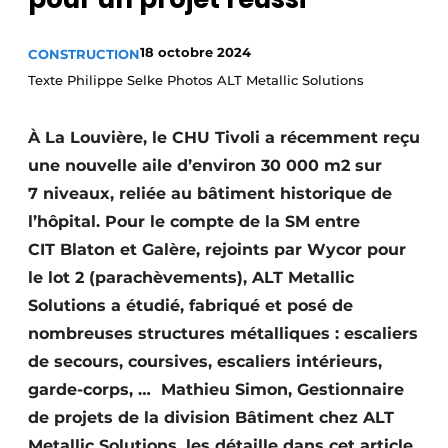
Termes et conditions
18 octobre 2024
CONSTRUCTION
Video’s
Texte Philippe Selke Photos ALT Metallic Solutions
À La Louvière, le CHU Tivoli a récemment reçu
Construction bois
une nouvelle aile d’environ 30 000 m2 sur
7 niveaux, reliée au bâtiment historique de
Contrôle d’accès
l’hôpital. Pour le compte de la SM entre
Éclairage
CIT Blaton et Galère, rejoints par Wycor pour
le lot 2 (parachèvements), ALT Metallic
Fondations
Solutions a étudié, fabriqué et posé de
Façades
nombreuses structures métalliques : escaliers
de secours, coursives, escaliers intérieurs,
Géotextiles
garde-corps, … Mathieu Simon, Gestionnaire
de projets de la division Bâtiment chez ALT
Infrastructures souterraines et égouttage
Metallic Solutions, les détaille dans cet article.