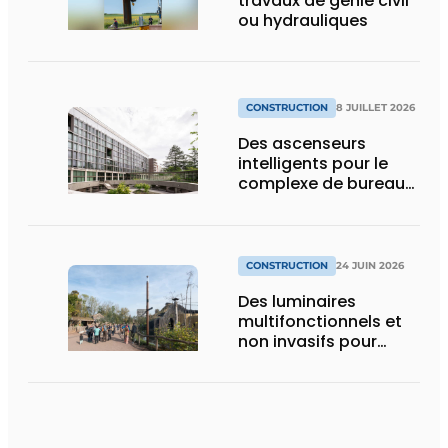
travaux de génie civil
ou hydrauliques
CONSTRUCTION
8 JUILLET 2026
Des ascenseurs
intelligents pour le
complexe de bureaux
le plus durable de
Bruxelles
CONSTRUCTION
24 JUIN 2026
Des luminaires
multifonctionnels et
non invasifs pour
accompagner le
visiteur