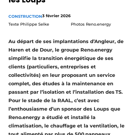
Termes et conditions
3 février 2026
CONSTRUCTION
Video’s
Texte Philippe Selke Photos Reno.energy
Au départ de ses implantations d’Angleur, de
Construction bois
Haren et de Dour, le groupe Reno.energy
simplifie la transition énergétique de ses
Contrôle d’accès
clients (particuliers, entreprises et
Éclairage
collectivités) en leur proposant un service
complet, des études à la maintenance en
Fondations
passant par l’isolation et l’installation des TS.
Façades
Pour le stade de la RAAL, c’est avec
l’enthousiasme d’un sponsor des Loups que
Géotextiles
Reno.energy a étudié et installé la
climatisation, le chauffage et la ventilation, le
Infrastructures souterraines et égouttage
tout alimenté par plus de 500 panneaux