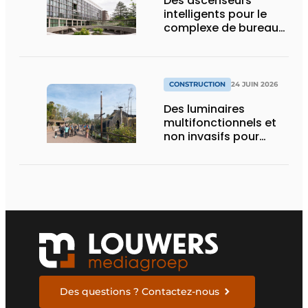
Des ascenseurs
intelligents pour le
complexe de bureaux
le plus durable de
Bruxelles
CONSTRUCTION
24 JUIN 2026
Des luminaires
multifonctionnels et
non invasifs pour
accompagner le
visiteur
Des questions ? Contactez-nous