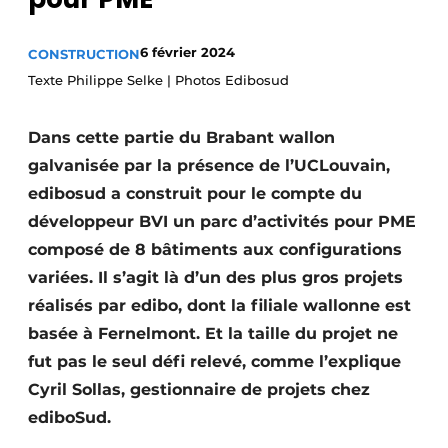
Termes et conditions
6 février 2024
CONSTRUCTION
Video’s
Texte Philippe Selke | Photos Edibosud
Dans cette partie du Brabant wallon
Construction bois
galvanisée par la présence de l’UCLouvain,
edibosud a construit pour le compte du
Contrôle d’accès
développeur BVI un parc d’activités pour PME
Éclairage
composé de 8 bâtiments aux configurations
variées. Il s’agit là d’un des plus gros projets
Fondations
réalisés par edibo, dont la filiale wallonne est
Façades
basée à Fernelmont. Et la taille du projet ne
fut pas le seul défi relevé, comme l’explique
Géotextiles
Cyril Sollas, gestionnaire de projets chez
ediboSud.
Infrastructures souterraines et égouttage