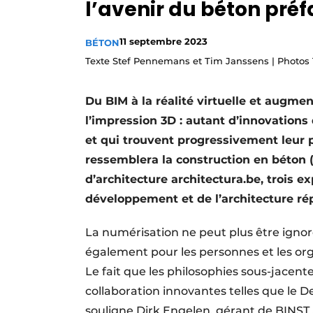
l’avenir du béton préf
Termes et conditions
Video’s
11 septembre 2023
BÉTON
Texte Stef Pennemans et Tim Janssens | Photos 
Du BIM à la réalité virtuelle et augme
l’impression 3D : autant d’innovations
et qui trouvent progressivement leur p
ressemblera la construction en béton (
d’architecture architectura.be, trois e
développement et de l’architecture ré
La numérisation ne peut plus être ignor
également pour les personnes et les orga
Le fait que les philosophies sous-jacent
collaboration innovantes telles que le 
souligne Dirk Engelen, gérant de BINST