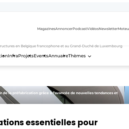
Magazines
Annoncer
Podcast
Vidéos
Newsletter
Moteu
nfrastructures en Belgique francophone et au Grand-Duché de Luxembourg
tion
Infra
Projets
Events
Annuaire
Thèmes
n
r de la préfabrication grâce à l’avancée de nouvelles tendances et
ations essentielles pour