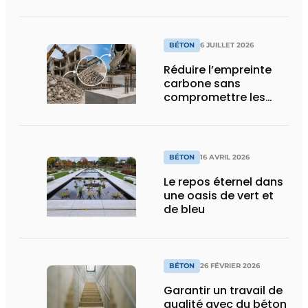
autoplaçants pour
éléments
précontraints
BÉTON
6 JUILLET 2026
Réduire l’empreinte
carbone sans
compromettre les
performances
BÉTON
16 AVRIL 2026
Le repos éternel dans
une oasis de vert et
de bleu
BÉTON
26 FÉVRIER 2026
Garantir un travail de
qualité avec du béton