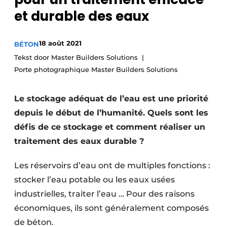
Termes et conditions
et durable des eaux
Video’s
18 août 2021
BÉTON
Tekst door Master Builders Solutions
Porte photographique Master Builders Solutions
Construction bois
Le stockage adéquat de l’eau est une priorité
Contrôle d’accès
depuis le début de l’humanité. Quels sont les
Éclairage
défis de ce stockage et comment réaliser un
traitement des eaux durable ?
Fondations
Les réservoirs d’eau ont de multiples fonctions :
Façades
stocker l’eau potable ou les eaux usées
Géotextiles
industrielles, traiter l’eau … Pour des raisons
économiques, ils sont généralement composés
Infrastructures souterraines et égouttage
de béton.