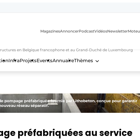
Magazines
Annoncer
Podcast
Vidéos
Newsletter
Moteu
nfrastructures en Belgique francophone et au Grand-Duché de Luxembourg
tion
Infra
Projets
Events
Annuaire
Thèmes
n
 de pompage préfabriquée fournie par Lithobeton, conçue pour garantir
nouveau réseau séparatif.
age préfabriquées au service