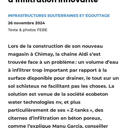
Termes et conditions
INFRASTRUCTURES SOUTERRAINES ET ÉGOUTTAGE
Video’s
26 novembre 2024
Texte & photos FEBE
Construction bois
Lors de la construction de son nouveau
magasin à Chimay, la chaîne Aldi s’est
Contrôle d’accès
trouvée face à un problème : un volume d’eau
Éclairage
à infiltrer trop important par rapport à la
surface disponible pour drainer, le tout sur un
Fondations
sol schisteux ne facilitant pas les choses. La
solution est venue de la société ecobeton
Façades
water technologies nv, et plus
Géotextiles
particulièrement de ses « Z-tanks », des
citernes d’infiltration en béton poreux,
Infrastructures souterraines et égouttage
comme l’explique Manu Garcia, conseiller