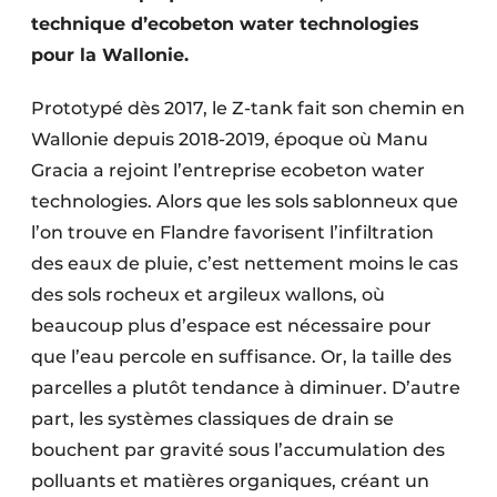
Protection solaire
technique d’ecobeton water technologies
pour la Wallonie.
Rénovation
Prototypé dès 2017, le Z-tank fait son chemin en
Sécurité incendie
Wallonie depuis 2018-2019, époque où Manu
Gracia a rejoint l’entreprise ecobeton water
Software
technologies. Alors que les sols sablonneux que
Techniques ferroviaires
l’on trouve en Flandre favorisent l’infiltration
des eaux de pluie, c’est nettement moins le cas
Travaux ferroviaires
des sols rocheux et argileux wallons, où
beaucoup plus d’espace est nécessaire pour
que l’eau percole en suffisance. Or, la taille des
parcelles a plutôt tendance à diminuer. D’autre
part, les systèmes classiques de drain se
bouchent par gravité sous l’accumulation des
polluants et matières organiques, créant un