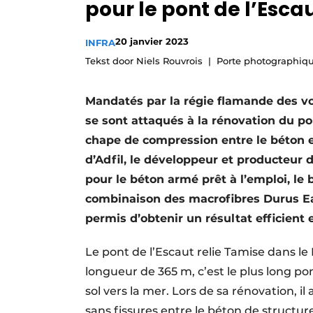
pour le pont de l’Esca
Termes et conditions
Video’s
20 janvier 2023
INFRA
Tekst door Niels Rouvrois
Porte photographiqu
Mandatés par la régie flamande des v
se sont attaqués à la rénovation du pon
chape de compression entre le béton et 
d’Adfil, le développeur et producteur
pour le béton armé prêt à l’emploi, le 
combinaison des macrofibres Durus Ea
permis d’obtenir un résultat efficient 
Le pont de l’Escaut relie Tamise dans l
longueur de 365 m, c’est le plus long pon
sol vers la mer. Lors de sa rénovation, i
sans fissures entre le béton de structur