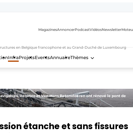
Magazines
Annoncer
Podcast
Vidéos
Newsletter
Moteu
nfrastructures en Belgique francophone et au Grand-Duché de Luxembourg
tion
Infra
Projets
Events
Annuaire
Thèmes
n
navigables, Renotec et Vastmans Betonvloeren ont rénové le pont de
ion étanche et sans fissures