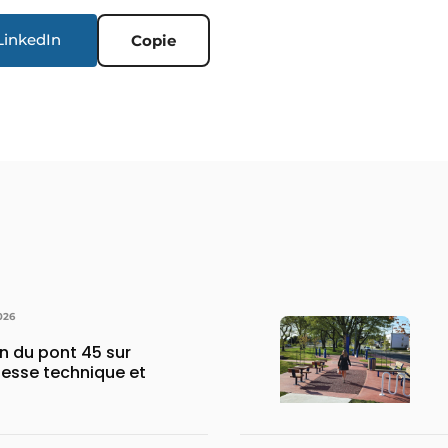
LinkedIn
Copie
026
n du pont 45 sur
uesse technique et