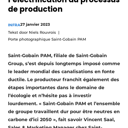
Termes et conditions
de production
Video’s
27 janvier 2023
INFRA
Tekst door Niels Rouvrois
Porte photographique Saint-Gobain PAM
Construction bois
Saint-Gobain PAM, filiale de Saint-Gobain
Contrôle d’accès
Group, s’est depuis longtemps imposé comme
Éclairage
le leader mondial des canalisations en fonte
ductile. Le producteur franchit également des
Fondations
étapes importantes dans le domaine de
Façades
l’écologie et n’hésite pas à investir
lourdement. « Saint-Gobain PAM et l’ensemble
Géotextiles
de groupe travaillent dur pour être neutres en
carbone d’ici 2050 », fait savoir Vincent Saal,
Infrastructures souterraines et égouttage
Sales & Marketing Manager chez Saint-