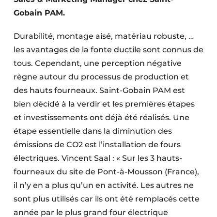
Protection solaire
Gobain PAM.
Rénovation
Durabilité, montage aisé, matériau robuste, …
les avantages de la fonte ductile sont connus de
Sécurité incendie
tous. Cependant, une perception négative
Software
règne autour du processus de production et
des hauts fourneaux. Saint-Gobain PAM est
Techniques ferroviaires
bien décidé à la verdir et les premières étapes
et investissements ont déjà été réalisés. Une
Travaux ferroviaires
étape essentielle dans la diminution des
émissions de CO2 est l’installation de fours
électriques. Vincent Saal : « Sur les 3 hauts-
fourneaux du site de Pont-à-Mousson (France),
il n’y en a plus qu’un en activité. Les autres ne
sont plus utilisés car ils ont été remplacés cette
année par le plus grand four électrique