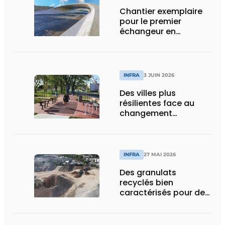
Chantier exemplaire
pour le premier
échangeur en
diamant de Wallonie
INFRA
3 JUIN 2026
Des villes plus
résilientes face au
changement
climatique grâce au
béton
INFRA
27 MAI 2026
Des granulats
recyclés bien
caractérisés pour des
chantiers qui tiennent
la route