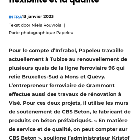
Termes et conditions
13 janvier 2023
INFRA
Video’s
Tekst door Niels Rouvrois
Porte photographique Papeleu
Construction bois
Pour le compte d’Infrabel, Papeleu travaille
actuellement à Tubize au renouvellement de
Contrôle d’accès
plusieurs quais de la ligne ferroviaire 96 qui
Éclairage
relie Bruxelles-Sud à Mons et Quévy.
L’entrepreneur ferroviaire de Grammont
Fondations
effectue aussi des travaux de rénovation à
Visé. Pour ces deux projets, il utilise les murs
Façades
de soutènement de CBS Beton, le fabricant de
Géotextiles
produits en béton préfabriqués. « En matière
de service et de qualité, on peut compter sur
Infrastructures souterraines et égouttage
CBS Beton », souligne l’administrateur Kristof