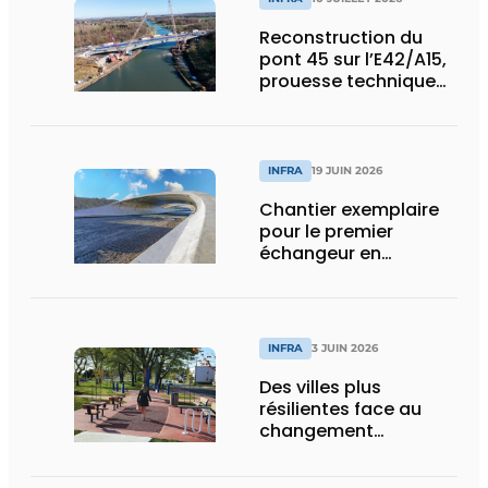
Reconstruction du
pont 45 sur l’E42/A15,
prouesse technique
et humaine
INFRA
19 JUIN 2026
Chantier exemplaire
pour le premier
échangeur en
diamant de Wallonie
INFRA
3 JUIN 2026
Des villes plus
résilientes face au
changement
climatique grâce au
béton