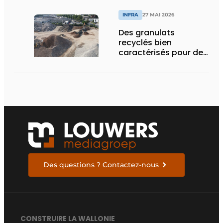
INFRA
27 MAI 2026
Des granulats
recyclés bien
caractérisés pour des
chantiers qui tiennent
la route
Des questions ? Contactez-nous
CONSTRUIRE LA WALLONIE