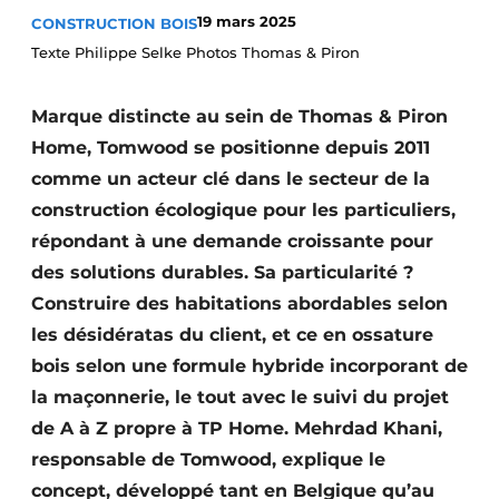
19 mars 2025
CONSTRUCTION BOIS
Termes et conditions
Texte Philippe Selke Photos Thomas & Piron
Video’s
Marque distincte au sein de Thomas & Piron
Home, Tomwood se positionne depuis 2011
Construction bois
comme un acteur clé dans le secteur de la
construction écologique pour les particuliers,
Contrôle d’accès
répondant à une demande croissante pour
Éclairage
des solutions durables. Sa particularité ?
Construire des habitations abordables selon
Fondations
les désidératas du client, et ce en ossature
bois selon une formule hybride incorporant de
Façades
la maçonnerie, le tout avec le suivi du projet
Géotextiles
de A à Z propre à TP Home. Mehrdad Khani,
responsable de Tomwood, explique le
Infrastructures souterraines et égouttage
concept, développé tant en Belgique qu’au