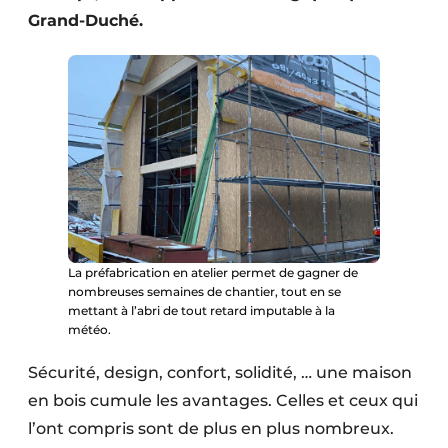
Protection solaire
Grand-Duché.
Rénovation
Sécurité incendie
Software
Techniques ferroviaires
Travaux ferroviaires
La préfabrication en atelier permet de gagner de
nombreuses semaines de chantier, tout en se
mettant à l’abri de tout retard imputable à la
météo.
Sécurité, design, confort, solidité, … une maison
en bois cumule les avantages. Celles et ceux qui
l’ont compris sont de plus en plus nombreux.