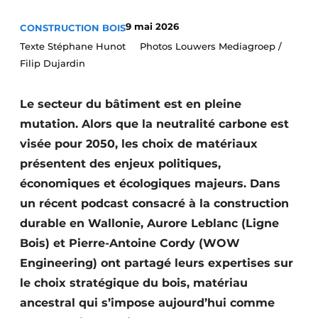
Termes et conditions
9 mai 2026
CONSTRUCTION BOIS
Video’s
Texte Stéphane Hunot Photos Louwers Mediagroep /
Filip Dujardin
Le secteur du bâtiment est en pleine
Construction bois
mutation. Alors que la neutralité carbone est
Contrôle d’accès
visée pour 2050, les choix de matériaux
présentent des enjeux politiques,
Éclairage
économiques et écologiques majeurs. Dans
un récent podcast consacré à la construction
Fondations
durable en Wallonie, Aurore Leblanc (Ligne
Façades
Bois) et Pierre-Antoine Cordy (WOW
Engineering) ont partagé leurs expertises sur
Géotextiles
le choix stratégique du bois, matériau
Infrastructures souterraines et égouttage
ancestral qui s’impose aujourd’hui comme