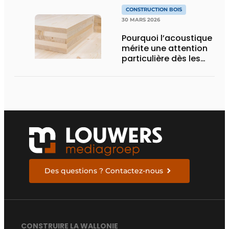
CONSTRUCTION BOIS
30 MARS 2026
Pourquoi l’acoustique
mérite une attention
particulière dès les
premières phases de
la conception des
bâtiments en bois
Des questions ? Contactez-nous
CONSTRUIRE LA WALLONIE