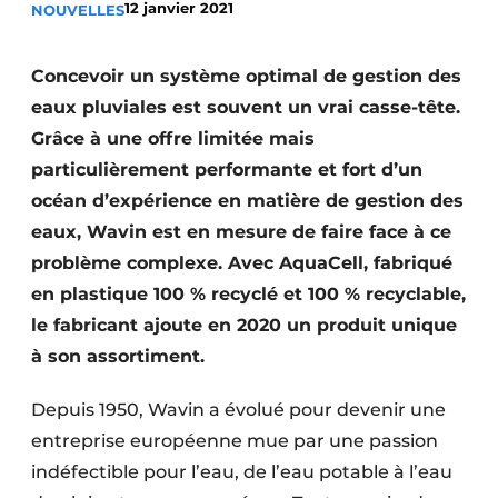
12 janvier 2021
NOUVELLES
Termes et conditions
Video’s
Concevoir un système optimal de gestion des
eaux pluviales est souvent un vrai casse-tête.
Grâce à une offre limitée mais
particulièrement performante et fort d’un
Construction bois
océan d’expérience en matière de gestion des
Contrôle d’accès
eaux, Wavin est en mesure de faire face à ce
problème complexe. Avec AquaCell, fabriqué
Éclairage
en plastique 100 % recyclé et 100 % recyclable,
Fondations
le fabricant ajoute en 2020 un produit unique
à son assortiment.
Façades
Depuis 1950, Wavin a évolué pour devenir une
Géotextiles
entreprise européenne mue par une passion
Infrastructures souterraines et égouttage
indéfectible pour l’eau, de l’eau potable à l’eau