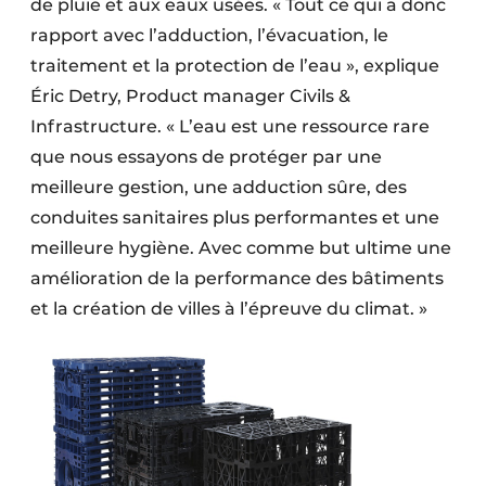
de pluie et aux eaux usées. « Tout ce qui a donc
Protection solaire
rapport avec l’adduction, l’évacuation, le
traitement et la protection de l’eau », explique
Rénovation
Éric Detry, Product manager Civils &
Sécurité incendie
Infrastructure. « L’eau est une ressource rare
que nous essayons de protéger par une
Software
meilleure gestion, une adduction sûre, des
Techniques ferroviaires
conduites sanitaires plus performantes et une
meilleure hygiène. Avec comme but ultime une
Travaux ferroviaires
amélioration de la performance des bâtiments
et la création de villes à l’épreuve du climat. »