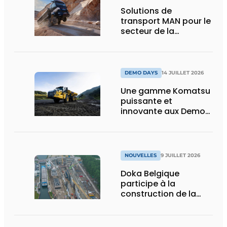
Solutions de
transport MAN pour le
secteur de la
construction :
puissance, efficacité
et vision d’avenir
DEMO DAYS
14 JUILLET 2026
Une gamme Komatsu
puissante et
innovante aux Demo
Days 2026
NOUVELLES
9 JUILLET 2026
Doka Belgique
participe à la
construction de la
nouvelle écluse
d’Obourg