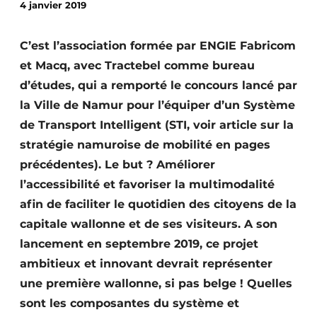
4 janvier 2019
Termes et conditions
Video’s
C’est l’association formée par ENGIE Fabricom
et Macq, avec Tractebel comme bureau
d’études, qui a remporté le concours lancé par
la Ville de Namur pour l’équiper d’un Système
Construction bois
de Transport Intelligent (STI, voir article sur la
Contrôle d’accès
stratégie namuroise de mobilité en pages
précédentes). Le but ? Améliorer
Éclairage
l’accessibilité et favoriser la multimodalité
Fondations
afin de faciliter le quotidien des citoyens de la
capitale wallonne et de ses visiteurs. A son
Façades
lancement en septembre 2019, ce projet
ambitieux et innovant devrait représenter
Géotextiles
une première wallonne, si pas belge ! Quelles
Infrastructures souterraines et égouttage
sont les composantes du système et