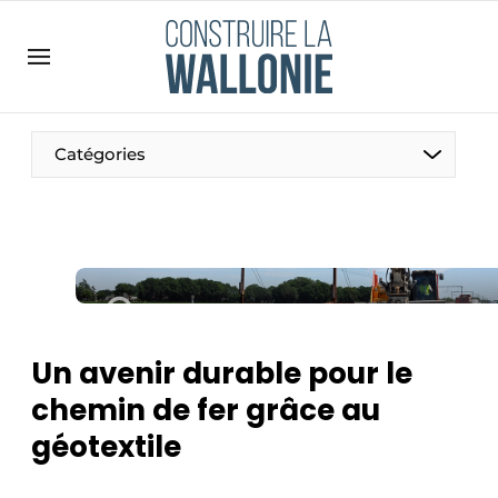
Contact
Contact direct
Emploi
Catégories
Enregistrer une offre d’emploi
Entreprises
Merci de votre inscription
S’inscrire
Home
Meest gelezen
Newsletter
Un avenir durable pour le
Podcasts
chemin de fer grâce au
Privacy / Cookie statement
géotextile
S’inscrire à l’événement
S’inscrire