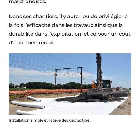
marchandises.
Protection solaire
Dans ces chantiers, il y aura lieu de privilégier à
Rénovation
la fois l’efficacité dans les travaux ainsi que la
durabilité dans l’exploitation, et ce pour un coût
Sécurité incendie
d’entretien réduit.
Software
Techniques ferroviaires
Travaux ferroviaires
Installation simple et rapide des géotextiles.