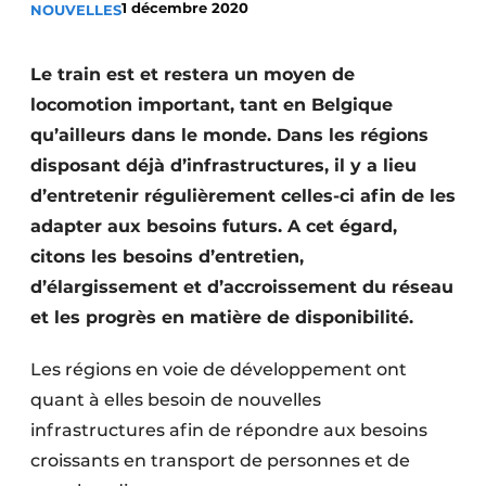
1 décembre 2020
NOUVELLES
Termes et conditions
Video’s
Le train est et restera un moyen de
locomotion important, tant en Belgique
qu’ailleurs dans le monde. Dans les régions
disposant déjà d’infrastructures, il y a lieu
Construction bois
d’entretenir régulièrement celles-ci afin de les
Contrôle d’accès
adapter aux besoins futurs. A cet égard,
citons les besoins d’entretien,
Éclairage
d’élargissement et d’accroissement du réseau
Fondations
et les progrès en matière de disponibilité.
Façades
Les régions en voie de développement ont
quant à elles besoin de nouvelles
Géotextiles
infrastructures afin de répondre aux besoins
Infrastructures souterraines et égouttage
croissants en transport de personnes et de