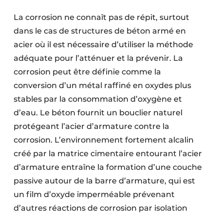
Termes et conditions
La corrosion ne connaît pas de répit, surtout
Video’s
dans le cas de structures de béton armé en
acier où il est nécessaire d’utiliser la méthode
adéquate pour l’atténuer et la prévenir. La
corrosion peut être définie comme la
Construction bois
conversion d’un métal raffiné en oxydes plus
Contrôle d’accès
stables par la consommation d’oxygène et
d’eau. Le béton fournit un bouclier naturel
Éclairage
protégeant l’acier d’armature contre la
corrosion. L’environnement fortement alcalin
Fondations
créé par la matrice cimentaire entourant l’acier
Façades
d’armature entraîne la formation d’une couche
passive autour de la barre d’armature, qui est
Géotextiles
un film d’oxyde imperméable prévenant
Infrastructures souterraines et égouttage
d’autres réactions de corrosion par isolation