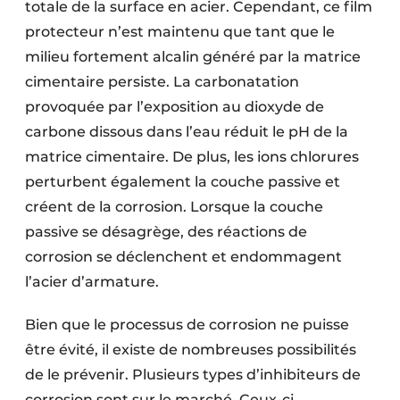
totale de la surface en acier. Cependant, ce film
Protection solaire
protecteur n’est maintenu que tant que le
milieu fortement alcalin généré par la matrice
Rénovation
cimentaire persiste. La carbonatation
Sécurité incendie
provoquée par l’exposition au dioxyde de
carbone dissous dans l’eau réduit le pH de la
Software
matrice cimentaire. De plus, les ions chlorures
Techniques ferroviaires
perturbent également la couche passive et
créent de la corrosion. Lorsque la couche
Travaux ferroviaires
passive se désagrège, des réactions de
corrosion se déclenchent et endommagent
l’acier d’armature.
Bien que le processus de corrosion ne puisse
être évité, il existe de nombreuses possibilités
de le prévenir. Plusieurs types d’inhibiteurs de
corrosion sont sur le marché. Ceux-ci