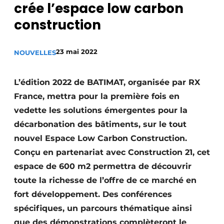
crée l’espace low carbon
Termes et conditions
construction
Video’s
23 mai 2022
NOUVELLES
Construction bois
L’édition 2022 de BATIMAT, organisée par RX
France, mettra pour la première fois en
Contrôle d’accès
vedette les solutions émergentes pour la
Éclairage
décarbonation des bâtiments, sur le tout
nouvel Espace Low Carbon Construction.
Fondations
Conçu en partenariat avec Construction 21, cet
espace de 600 m2 permettra de découvrir
Façades
toute la richesse de l’offre de ce marché en
Géotextiles
fort développement. Des conférences
spécifiques, un parcours thématique ainsi
Infrastructures souterraines et égouttage
que des démonstrations complèteront le