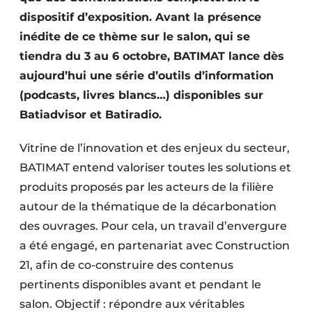
Protection solaire
dispositif d’exposition. Avant la présence
inédite de ce thème sur le salon, qui se
Rénovation
tiendra du 3 au 6 octobre, BATIMAT lance dès
aujourd’hui une série d’outils d’information
Sécurité incendie
(podcasts, livres blancs…) disponibles sur
Software
Batiadvisor et Batiradio.
Techniques ferroviaires
Vitrine de l’innovation et des enjeux du secteur,
BATIMAT entend valoriser toutes les solutions et
Travaux ferroviaires
produits proposés par les acteurs de la filière
autour de la thématique de la décarbonation
des ouvrages. Pour cela, un travail d’envergure
a été engagé, en partenariat avec Construction
21, afin de co-construire des contenus
pertinents disponibles avant et pendant le
salon. Objectif : répondre aux véritables