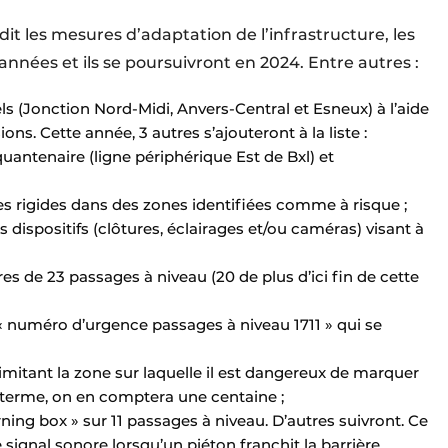
dit les mesures d’adaptation de l’infrastructure, les
nnées et ils se poursuivront en 2024. Entre autres :
els (Jonction Nord-Midi, Anvers-Central et Esneux) à l’aide
ions. Cette année, 3 autres s’ajouteront à la liste :
quantenaire (ligne périphérique Est de Bxl) et
es rigides dans des zones identifiées comme à risque ;
s dispositifs (clôtures, éclairages et/ou caméras) visant à
es de 23 passages à niveau (20 de plus d’ici fin de cette
 « numéro d’urgence passages à niveau 1711 » qui se
mitant la zone sur laquelle il est dangereux de marquer
A terme, on en comptera une centaine ;
rning box » sur 11 passages à niveau. D’autres suivront. Ce
ignal sonore lorsqu’un piéton franchit la barrière,