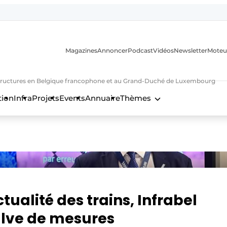
Magazines
Annoncer
Podcast
Vidéos
Newsletter
Moteu
nfrastructures en Belgique francophone et au Grand-Duché de Luxembourg
tion
Infra
Projets
Events
Annuaire
Thèmes
n
tualité des trains, Infrabel
alve de mesures