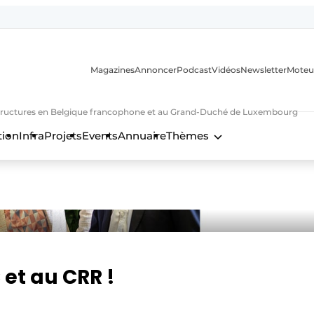
Magazines
Annoncer
Podcast
Vidéos
Newsletter
Moteu
nfrastructures en Belgique francophone et au Grand-Duché de Luxembourg
tion
Infra
Projets
Events
Annuaire
Thèmes
n
et au CRR !