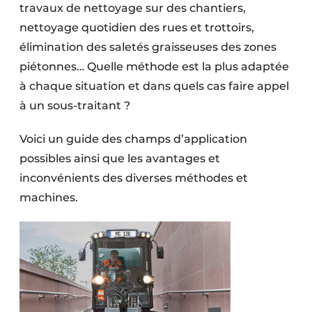
travaux de nettoyage sur des chantiers,
Protection solaire
nettoyage quotidien des rues et trottoirs,
Rénovation
élimination des saletés graisseuses des zones
piétonnes… Quelle méthode est la plus adaptée
Sécurité incendie
à chaque situation et dans quels cas faire appel
à un sous-traitant ?
Software
Voici un guide des champs d’application
Techniques ferroviaires
possibles ainsi que les avantages et
Travaux ferroviaires
inconvénients des diverses méthodes et
machines.