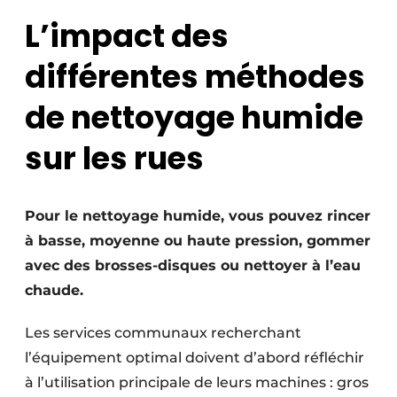
Termes et conditions
L’impact des
Video’s
différentes méthodes
de nettoyage humide
Construction bois
sur les rues
Contrôle d’accès
Éclairage
Pour le nettoyage humide, vous pouvez rincer
à basse, moyenne ou haute pression, gommer
Fondations
avec des brosses-disques ou nettoyer à l’eau
chaude.
Façades
Les services communaux recherchant
Géotextiles
l’équipement optimal doivent d’abord réfléchir
Infrastructures souterraines et égouttage
à l’utilisation principale de leurs machines : gros