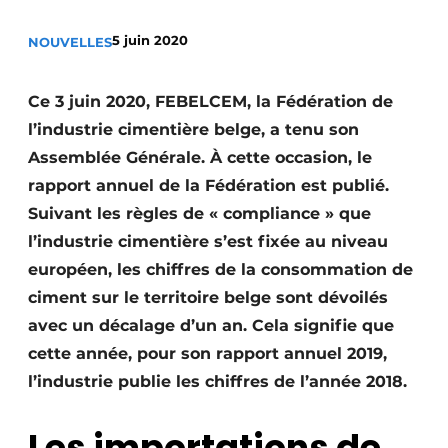
Termes et conditions
5 juin 2020
NOUVELLES
Video’s
Ce 3 juin 2020, FEBELCEM, la Fédération de
l’industrie cimentière belge, a tenu son
Construction bois
Assemblée Générale. À cette occasion, le
rapport annuel de la Fédération est publié.
Contrôle d’accès
Suivant les règles de « compliance » que
l’industrie cimentière s’est fixée au niveau
Éclairage
européen, les chiffres de la consommation de
Fondations
ciment sur le territoire belge sont dévoilés
avec un décalage d’un an. Cela signifie que
Façades
cette année, pour son rapport annuel 2019,
Géotextiles
l’industrie publie les chiffres de l’année 2018.
Infrastructures souterraines et égouttage
Les importations de