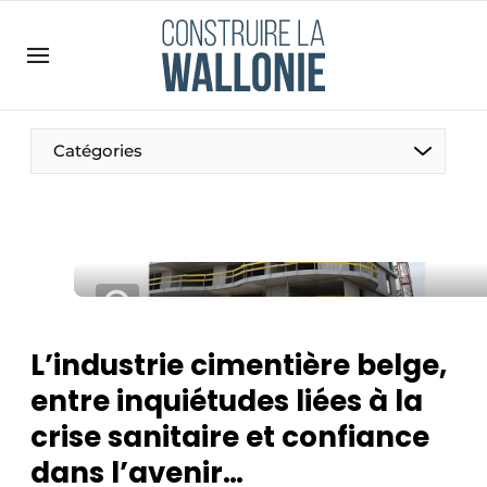
Contact
Contact direct
Emploi
Catégories
Enregistrer une offre d’emploi
Entreprises
Merci de votre inscription
S’inscrire
Home
Meest gelezen
Newsletter
L’industrie cimentière belge,
Podcasts
entre inquiétudes liées à la
Privacy / Cookie statement
crise sanitaire et confiance
S’inscrire à l’événement
dans l’avenir…
S’inscrire