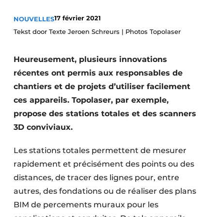
Termes et conditions
17 février 2021
NOUVELLES
Video’s
Tekst door Texte Jeroen Schreurs | Photos Topolaser
Heureusement, plusieurs innovations
récentes ont permis aux responsables de
Construction bois
chantiers et de projets d’utiliser facilement
Contrôle d’accès
ces appareils. Topolaser, par exemple,
propose des stations totales et des scanners
Éclairage
3D conviviaux.
Fondations
Les stations totales permettent de mesurer
Façades
rapidement et précisément des points ou des
distances, de tracer des lignes pour, entre
Géotextiles
autres, des fondations ou de réaliser des plans
BIM de percements muraux pour les
Infrastructures souterraines et égouttage