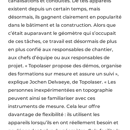
canalisations et conduites. De tels appareils
Protection solaire
existent depuis un certain temps, mais
désormais, ils gagnent clairement en popularité
Rénovation
dans le bâtiment et la construction. Alors que
Sécurité incendie
c’était auparavant le géomètre qui s’occupait
de ces tâches, ce travail est désormais de plus
Software
en plus confié aux responsables de chantier,
aux chefs d’équipe ou aux responsables de
Techniques ferroviaires
projet. « Topolaser propose des démos, organise
Travaux ferroviaires
des formations sur mesure et assure un suivi »,
explique Jochen Delvaeye, de Topolaser. « Les
personnes inexpérimentées en topographie
peuvent ainsi se familiariser avec ces
instruments de mesure. Cela leur offre
davantage de flexibilité : ils utilisent les
appareils lorsqu’ils en ont réellement besoin et