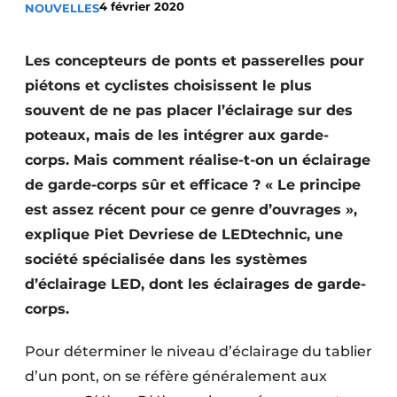
4 février 2020
NOUVELLES
Termes et conditions
Video’s
Les concepteurs de ponts et passerelles pour
piétons et cyclistes choisissent le plus
souvent de ne pas placer l’éclairage sur des
poteaux, mais de les intégrer aux garde-
Construction bois
corps. Mais comment réalise-t-on un éclairage
Contrôle d’accès
de garde-corps sûr et efficace ? « Le principe
est assez récent pour ce genre d’ouvrages »,
Éclairage
explique Piet Devriese de LEDtechnic, une
Fondations
société spécialisée dans les systèmes
d’éclairage LED, dont les éclairages de garde-
Façades
corps.
Géotextiles
Pour déterminer le niveau d’éclairage du tablier
Infrastructures souterraines et égouttage
d’un pont, on se réfère généralement aux