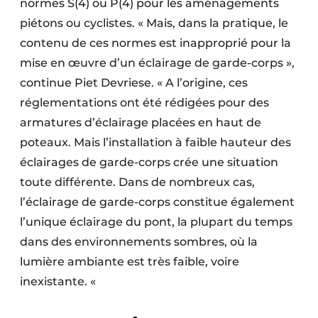
normes S(4) ou P(4) pour les aménagements
Protection solaire
piétons ou cyclistes. « Mais, dans la pratique, le
contenu de ces normes est inapproprié pour la
Rénovation
mise en œuvre d’un éclairage de garde-corps »,
Sécurité incendie
continue Piet Devriese. « A l’origine, ces
réglementations ont été rédigées pour des
Software
armatures d’éclairage placées en haut de
Techniques ferroviaires
poteaux. Mais l’installation à faible hauteur des
éclairages de garde-corps crée une situation
Travaux ferroviaires
toute différente. Dans de nombreux cas,
l’éclairage de garde-corps constitue également
l’unique éclairage du pont, la plupart du temps
dans des environnements sombres, où la
lumière ambiante est très faible, voire
inexistante. «