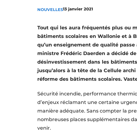
Termes et conditions
13 janvier 2021
NOUVELLES
Video’s
Tout qui les aura fréquentés plus ou
bâtiments scolaires en Wallonie et à Br
qu’un enseignement de qualité passe au
ministre Frédéric Daerden a décidé de
désinvestissement dans les bâtiments s
jusqu’alors à la tête de la Cellule arc
réforme des bâtiments scolaires. Vast
Sécurité incendie, performance thermiq
d’enjeux réclamant une certaine urgence
manière adéquate. Sans compter la pres
nombreuses places supplémentaires dans
venir.