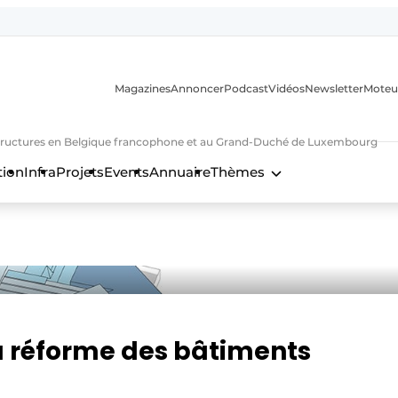
Magazines
Annoncer
Podcast
Vidéos
Newsletter
Moteu
nfrastructures en Belgique francophone et au Grand-Duché de Luxembourg
tion
Infra
Projets
Events
Annuaire
Thèmes
n
la réforme des bâtiments