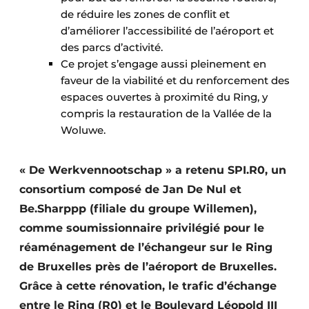
Protection solaire
de réduire les zones de conflit et
d’améliorer l’accessibilité de l’aéroport et
Rénovation
des parcs d’activité.
Ce projet s’engage aussi pleinement en
Sécurité incendie
faveur de la viabilité et du renforcement des
espaces ouvertes à proximité du Ring, y
Software
compris la restauration de la Vallée de la
Woluwe.
Techniques ferroviaires
Travaux ferroviaires
« De Werkvennootschap » a retenu SPI.R0, un
consortium composé de Jan De Nul et
Be.Sharppp (filiale du groupe Willemen),
comme soumissionnaire privilégié pour le
réaménagement de l’échangeur sur le Ring
de Bruxelles près de l’aéroport de Bruxelles.
Grâce à cette rénovation, le trafic d’échange
entre le Ring (R0) et le Boulevard Léopold III