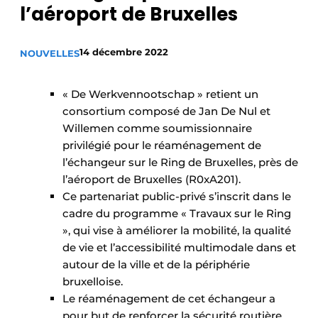
l’aéroport de Bruxelles
Termes et conditions
Video’s
14 décembre 2022
NOUVELLES
« De Werkvennootschap » retient un
Construction bois
consortium composé de Jan De Nul et
Willemen comme soumissionnaire
Contrôle d’accès
privilégié pour le réaménagement de
l’échangeur sur le Ring de Bruxelles, près de
Éclairage
l’aéroport de Bruxelles (R0xA201).
Ce partenariat public-privé s’inscrit dans le
Fondations
cadre du programme « Travaux sur le Ring
», qui vise à améliorer la mobilité, la qualité
Façades
de vie et l’accessibilité multimodale dans et
autour de la ville et de la périphérie
Géotextiles
bruxelloise.
Le réaménagement de cet échangeur a
Infrastructures souterraines et égouttage
pour but de renforcer la sécurité routière,