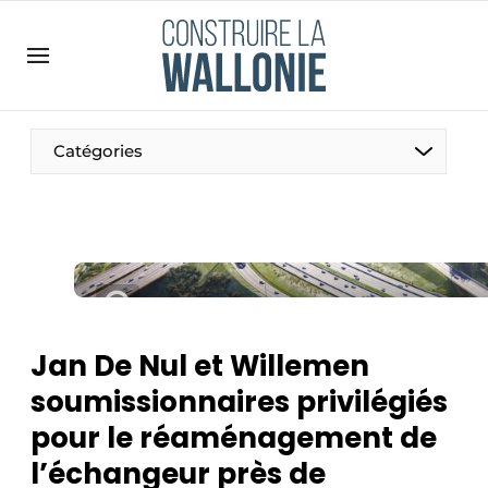
Contact
Contact direct
Emploi
Catégories
Enregistrer une offre d’emploi
Entreprises
Merci de votre inscription
S’inscrire
Home
Meest gelezen
Newsletter
Jan De Nul et Willemen
Podcasts
soumissionnaires privilégiés
Privacy / Cookie statement
pour le réaménagement de
S’inscrire à l’événement
l’échangeur près de
S’inscrire