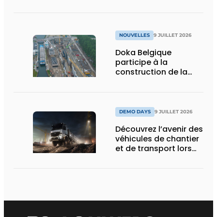
Days 2026
NOUVELLES
9 JUILLET 2026
Doka Belgique
participe à la
construction de la
nouvelle écluse
d’Obourg
DEMO DAYS
9 JUILLET 2026
Découvrez l’avenir des
véhicules de chantier
et de transport lors
des Demo Days