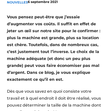
6 septembre 2021
NOUVELLES
Termes et conditions
Video’s
Vous pensez peut-être que j’essaie
d’augmenter vos coûts. Il suffit en effet de
jeter un œil sur notre site pour le confirmer :
plus la machine est grande, plus sa location
Construction bois
est chère. Toutefois, dans de nombreux cas,
Contrôle d’accès
c’est justement tout l’inverse. Le choix de la
machine adéquate (et donc un peu plus
Éclairage
grande) peut vous faire économiser pas mal
Fondations
d’argent. Dans ce blog, je vous explique
exactement ce qu’il en est.
Façades
Dès que vous savez en quoi consiste votre
Géotextiles
travail et à quel endroit il doit être réalisé, vous
Infrastructures souterraines et égouttage
pouvez déterminer la taille de la machine dont