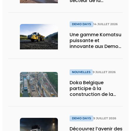
secteur de la
construction :
puissance, efficacité
et vision d’avenir
DEMO DAYS
14 JUILLET 2026
Une gamme Komatsu
puissante et
innovante aux Demo
Days 2026
NOUVELLES
9 JUILLET 2026
Doka Belgique
participe à la
construction de la
nouvelle écluse
d’Obourg
DEMO DAYS
9 JUILLET 2026
Découvrez l’avenir des