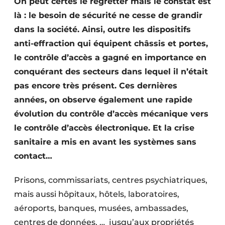
On peut certes le regretter mais le constat est
Termes et conditions
là : le besoin de sécurité ne cesse de grandir
Video’s
dans la société. Ainsi, outre les dispositifs
anti-effraction qui équipent châssis et portes,
le contrôle d’accès a gagné en importance en
conquérant des secteurs dans lequel il n’était
Construction bois
pas encore très présent. Ces dernières
Contrôle d’accès
années, on observe également une rapide
évolution du contrôle d’accès mécanique vers
Éclairage
le contrôle d’accès électronique. Et la crise
sanitaire a mis en avant les systèmes sans
Fondations
contact…
Façades
Prisons, commissariats, centres psychiatriques,
Géotextiles
mais aussi hôpitaux, hôtels, laboratoires,
aéroports, banques, musées, ambassades,
Infrastructures souterraines et égouttage
centres de données, …
jusqu’aux propriétés