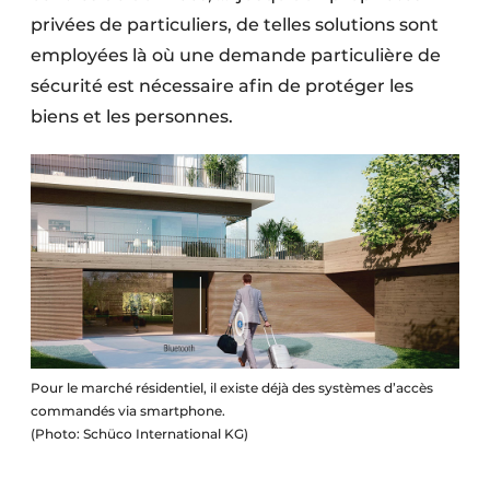
Protection solaire
privées de particuliers, de telles solutions sont
employées là où une demande particulière de
Rénovation
sécurité est nécessaire afin de protéger les
biens et les personnes.
Sécurité incendie
Software
Techniques ferroviaires
Travaux ferroviaires
Pour le marché résidentiel, il existe déjà des systèmes d’accès
commandés via smartphone.
(Photo: Schüco International KG)