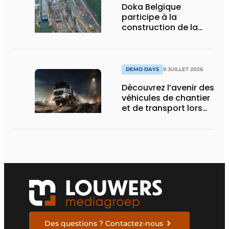
Doka Belgique
participe à la
construction de la
nouvelle écluse
d’Obourg
DEMO DAYS
9 JUILLET 2026
Découvrez l’avenir des
véhicules de chantier
et de transport lors
des Demo Days
Des questions ? Contactez-nous