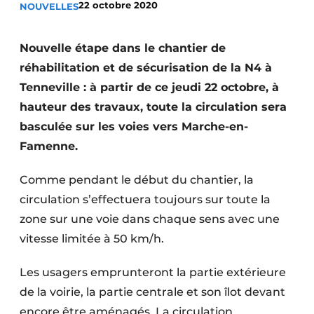
22 octobre 2020
NOUVELLES
Termes et conditions
Video’s
Nouvelle étape dans le chantier de
réhabilitation et de sécurisation de la N4 à
Tenneville : à partir de ce jeudi 22 octobre, à
hauteur des travaux, toute la circulation sera
Construction bois
basculée sur les voies vers Marche-en-
Contrôle d’accès
Famenne.
Éclairage
Comme pendant le début du chantier, la
circulation s’effectuera toujours sur toute la
Fondations
zone sur une voie dans chaque sens avec une
Façades
vitesse limitée à 50 km/h.
Géotextiles
Les usagers emprunteront la partie extérieure
de la voirie, la partie centrale et son îlot devant
Infrastructures souterraines et égouttage
encore être aménagés. La circulation