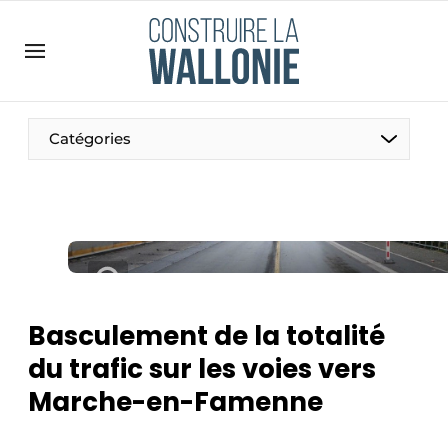
Contact
Contact direct
Emploi
Catégories
Enregistrer une offre d’emploi
Entreprises
Merci de votre inscription
S’inscrire
Home
Meest gelezen
Newsletter
Basculement de la totalité
Podcasts
du trafic sur les voies vers
Privacy / Cookie statement
Marche-en-Famenne
S’inscrire à l’événement
S’inscrire