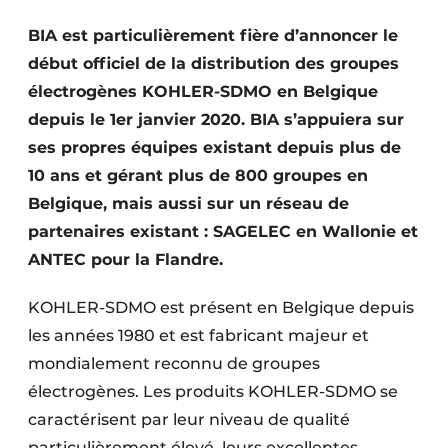
Termes et conditions
BIA est particulièrement fière d’annoncer le
Video’s
début officiel de la distribution des groupes
électrogènes KOHLER-SDMO en Belgique
depuis le 1er janvier 2020. BIA s’appuiera sur
ses propres équipes existant depuis plus de
Construction bois
10 ans et gérant plus de 800 groupes en
Contrôle d’accès
Belgique, mais aussi sur un réseau de
partenaires existant : SAGELEC en Wallonie et
Éclairage
ANTEC pour la Flandre.
Fondations
KOHLER-SDMO est présent en Belgique depuis
Façades
les années 1980 et est fabricant majeur et
mondialement reconnu de groupes
Géotextiles
électrogènes. Les produits KOHLER-SDMO se
caractérisent par leur niveau de qualité
Infrastructures souterraines et égouttage
particulièrement élevé, leurs excellentes