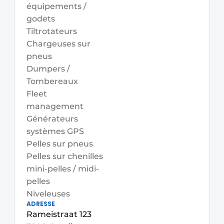
équipements /
Termes et conditions
godets
Video’s
Tiltrotateurs
Chargeuses sur
pneus
Dumpers /
Construction bois
Tombereaux
Fleet
Contrôle d’accès
management
Générateurs
Éclairage
systèmes GPS
Fondations
Pelles sur pneus
Pelles sur chenilles
Façades
mini-pelles / midi-
pelles
Géotextiles
Niveleuses
ADRESSE
Infrastructures souterraines et égouttage
Rameistraat 123