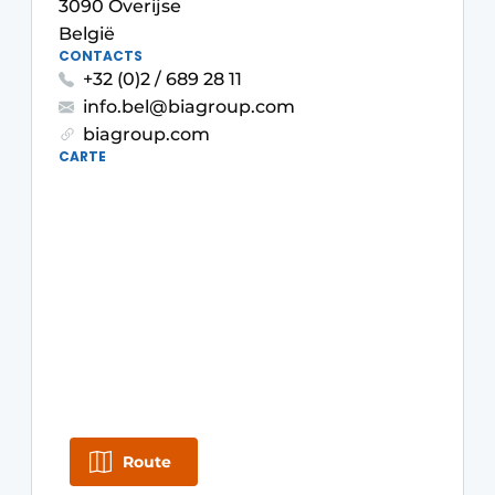
3090 Overijse
Protection solaire
België
CONTACTS
Rénovation
+32 (0)2 / 689 28 11
info.bel@biagroup.com
Sécurité incendie
biagroup.com
CARTE
Software
Techniques ferroviaires
Travaux ferroviaires
Route