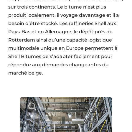
Protection solaire
sur trois continents. Le bitume n’est plus
produit localement, il voyage davantage et il a
Rénovation
besoin d’être stocké. Les raffineries Shell aux
Pays-Bas et en Allemagne, le dépôt près de
Sécurité incendie
Rotterdam ainsi qu’une capacité logistique
Software
multimodale unique en Europe permettent à
Shell Bitumes de s’adapter facilement pour
Techniques ferroviaires
répondre aux demandes changeantes du
Travaux ferroviaires
marché belge.