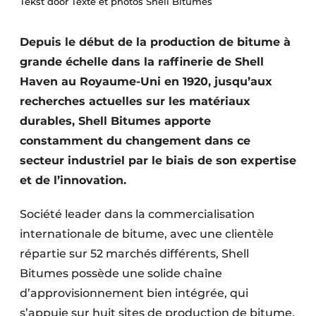
Tekst door Texte et photos Shell Bitumes
Termes et conditions
Video’s
Depuis le début de la production de bitume à
grande échelle dans la raffinerie de Shell
Haven au Royaume-Uni en 1920, jusqu’aux
recherches actuelles sur les matériaux
Construction bois
durables, Shell Bitumes apporte
Contrôle d’accès
constamment du changement dans ce
secteur industriel par le biais de son expertise
Éclairage
et de l’innovation.
Fondations
Société leader dans la commercialisation
internationale de bitume, avec une clientèle
Façades
répartie sur 52 marchés différents, Shell
Géotextiles
Bitumes possède une solide chaîne
d’approvisionnement bien intégrée, qui
Infrastructures souterraines et égouttage
s’appuie sur huit sites de production de bitume,