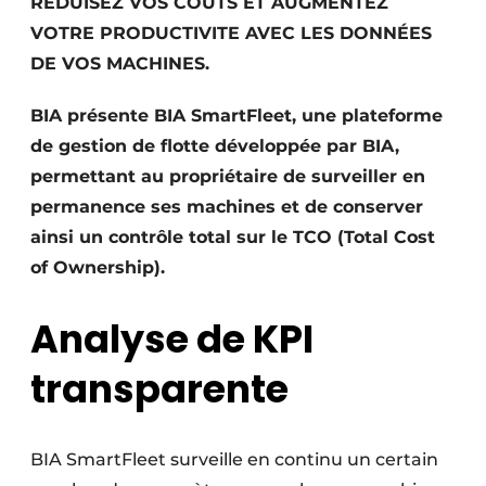
REDUISEZ VOS COUTS ET AUGMENTEZ
Termes et conditions
VOTRE PRODUCTIVITE AVEC LES DONNÉES
Video’s
DE VOS MACHINES.
BIA présente BIA SmartFleet, une plateforme
de gestion de flotte développée par BIA,
Construction bois
permettant au propriétaire de surveiller en
permanence ses machines et de conserver
Contrôle d’accès
ainsi un contrôle total sur le TCO (Total Cost
Éclairage
of Ownership).
Fondations
Analyse de KPI
Façades
transparente
Géotextiles
Infrastructures souterraines et égouttage
BIA SmartFleet surveille en continu un certain