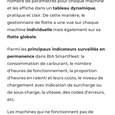
nombre de paramètres pour chaque machine
Protection solaire
et les affiche dans un
tableau dynamique
,
pratique et clair. De cette manière, le
Rénovation
gestionnaire de flotte a une vue sur chaque
Sécurité incendie
machine
individuelle
mais également sur sa
flotte globale
.
Software
Parmi les
principaux indicateurs surveillés
en
Techniques ferroviaires
permanence
dans BIA SmartFleet: la
Travaux ferroviaires
consommation de carburant, le nombre
d’heures de fonctionnement, la proportion
d’heures en ralenti et leurs coûts, le niveau de
chargement avec indication de surcharge ou
de sous-charge, la vitesse, des codes d’erreurs,
etc.
Les machines qui ne fonctionnent pas de