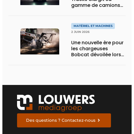
gamme de camions
électriques avec une
nouvelle variante
eActros Lowliner
MATÉRIEL ET MACHINES
2 JUIN 2026
Une nouvelle ère pour
les chargeuses
Bobcat dévoilée lors
des Demo Days 2026
Des questions ? Contactez-nous