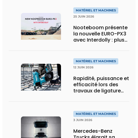
MATÉRIEL ET MACHINES
25 JUIN 2026
Nooteboom présente
la nouvelle EURO-PX3
avec Interdolly : plus
de charge utile, plus
de flexibilité pour le
transport spécial
MATÉRIEL ET MACHINES
12 JUIN 2026
Rapidité, puissance et
efficacité lors des
travaux de ligature
d’acier d’armature
MATÉRIEL ET MACHINES
3 JUIN 2026
Mercedes-Benz
Trucks élargit sa