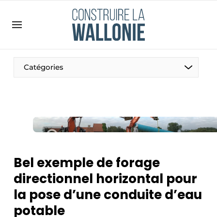
Contact
Contact direct
Emploi
Catégories
Enregistrer une offre d’emploi
Entreprises
Merci de votre inscription
S’inscrire
Home
Meest gelezen
Newsletter
Bel exemple de forage
Podcasts
directionnel horizontal pour
Privacy / Cookie statement
la pose d’une conduite d’eau
S’inscrire à l’événement
potable
S’inscrire