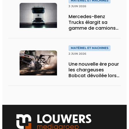
MATÉRIEL ET MACHINES
3 JUIN 2026
Mercedes-Benz
Trucks élargit sa
gamme de camions
électriques avec une
nouvelle variante
eActros Lowliner
MATÉRIEL ET MACHINES
2 JUIN 2026
Une nouvelle ère pour
les chargeuses
Bobcat dévoilée lors
des Demo Days 2026