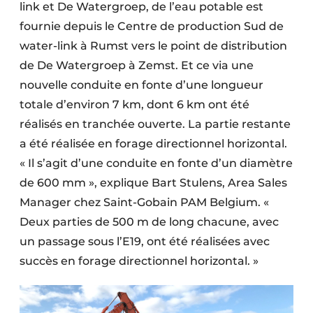
link et De Watergroep, de l’eau potable est
Protection solaire
fournie depuis le Centre de production Sud de
Rénovation
water-link à Rumst vers le point de distribution
de De Watergroep à Zemst. Et ce via une
Sécurité incendie
nouvelle conduite en fonte d’une longueur
totale d’environ 7 km, dont 6 km ont été
Software
réalisés en tranchée ouverte. La partie restante
Techniques ferroviaires
a été réalisée en forage directionnel horizontal.
« Il s’agit d’une conduite en fonte d’un diamètre
Travaux ferroviaires
de 600 mm », explique Bart Stulens, Area Sales
Manager chez Saint-Gobain PAM Belgium. «
Deux parties de 500 m de long chacune, avec
un passage sous l’E19, ont été réalisées avec
succès en forage directionnel horizontal. »