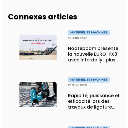
Connexes articles
MATÉRIEL ET MACHINES
25 JUIN 2026
Nooteboom présente
la nouvelle EURO-PX3
avec Interdolly : plus
de charge utile, plus
de flexibilité pour le
transport spécial
MATÉRIEL ET MACHINES
12 JUIN 2026
Rapidité, puissance et
efficacité lors des
travaux de ligature
d’acier d’armature