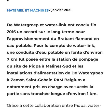
Termes et conditions
7 janvier 2021
MATÉRIEL ET MACHINES
Video’s
De Watergroep et water-link ont conclu fin
2016 un accord sur le long terme pour
Construction bois
l’approvisionnement du Brabant flamand en
eau potable. Pour le compte de water-link,
Contrôle d’accès
une conduite d’eau potable en fonte d’environ
7 km fut posée entre la station de pompage
Éclairage
du site de Pidpa à Malines-Sud et les
Fondations
installations d’alimentation de De Watergroep
à Zemst. Saint-Gobain PAM Belgium a
Façades
notamment pris en charge avec succès la
Géotextiles
partie sans tranchée longue d‘environ 1 km.
Infrastructures souterraines et égouttage
Grâce à cette collaboration entre Pidpa, water-