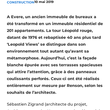
10 mai 2019
CONSTRUCTION
Termes et conditions
Video’s
A Evere, un ancien immeuble de bureaux a
été transformé en un immeuble résidentiel de
201 appartements. La tour Léopold rouge,
datant de 1976 et rebaptisée 40 ans plus tard
Construction bois
‘Leopold Views’ se distingue dans son
Contrôle d’accès
environnement tout autant qu’avant sa
métamorphose. Aujourd’hui, c’est la façade
Éclairage
blanche épurée avec ses terrasses spacieuses
Fondations
qui attire l’attention, grâce à des panneaux
coulissants perforés. Ceux-ci ont été réalisés
Façades
entièrement sur mesure par Renson, selon les
souhaits de l’architecte.
Géotextiles
Infrastructures souterraines et égouttage
Sébastien Zigrand (architecte du projet,