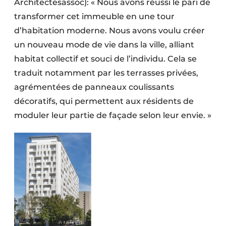
Architectesassoc): « Nous avons réussi le pari de
Protection solaire
transformer cet immeuble en une tour
d’habitation moderne. Nous avons voulu créer
Rénovation
un nouveau mode de vie dans la ville, alliant
Sécurité incendie
habitat collectif et souci de l’individu. Cela se
traduit notamment par les terrasses privées,
Software
agrémentées de panneaux coulissants
Techniques ferroviaires
décoratifs, qui permettent aux résidents de
moduler leur partie de façade selon leur envie. »
Travaux ferroviaires