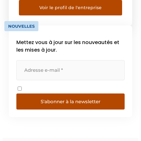
60 ans, la société a grandi et s’est forgée un
nom et une réputation qui dépasse
Voir le profil de l'entreprise
aujourd’hui nos frontières. La société de
Xhoffraix […]
NOUVELLES
Mettez vous à jour sur les nouveautés et
les mises à jour.
S'abonner à la newsletter