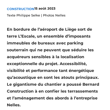
Termes et conditions
15 août 2023
CONSTRUCTION
Video’s
Texte Philippe Selke | Photos Nelles
En bordure de l’aéroport de Liège sort de
terre L’Escale, un ensemble d’imposants
Construction bois
immeubles de bureaux avec parking
Contrôle d’accès
souterrain qui ne peuvent que séduire les
acquéreurs sensibles à la localisation
Éclairage
exceptionnelle du projet. Accessibilité,
visibilité et performance tant énergétique
Fondations
qu’acoustique en sont les atouts principaux.
Façades
Le gigantisme du chantier a poussé Bernard
Construction à en confier les terrassements
Géotextiles
et l’aménagement des abords à l’entreprise
Infrastructures souterraines et égouttage
Nelles.