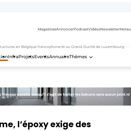
Magazines
Annoncer
Podcast
Vidéos
Newsletter
Moteu
nfrastructures en Belgique francophone et au Grand-Duché de Luxembourg
tion
Infra
Projets
Events
Annuaire
Thèmes
n
Travaux excelle lorsqu’il s’agit de traiter les balcons sans aucun joint ni
me, l’époxy exige des