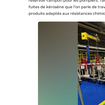
réservoir-tampon pour les pompiers. Tand
fuites de kérosène que l’on parle de tra
produits adaptés aux résistances chimi