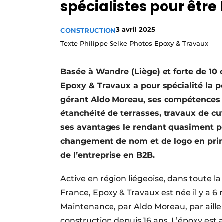
spécialistes pour être
Termes et conditions
Video’s
3 avril 2025
CONSTRUCTION
Texte Philippe Selke Photos Epoxy & Travaux
Basée à Wandre (Liège) et forte de 10 
Epoxy & Travaux a pour spécialité la 
gérant Aldo Moreau, ses compétences ne
étanchéité de terrasses, travaux de cuv
ses avantages le rendant quasiment pol
changement de nom et de logo en prime,
de l’entreprise en B2B.
Active en région liégeoise, dans toute 
France, Epoxy & Travaux est née il y a 6 m
Maintenance, par Aldo Moreau, par aille
construction depuis 16 ans. L’époxy est ai