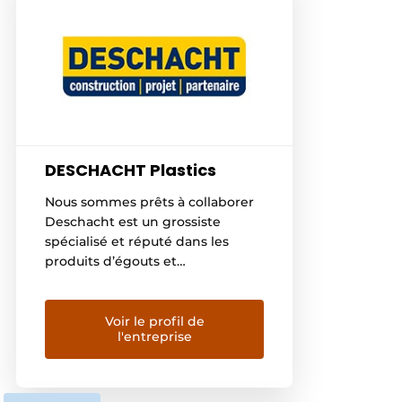
DESCHACHT Plastics
Nous sommes prêts à collaborer
Deschacht est un grossiste
spécialisé et réputé dans les
produits d’égouts et
d’évacuation, les matériaux de
toiture, de façade et d’isolation,
ainsi que les films. Nos clients
Voir le profil de
l'entreprise
sont aussi bien des
professionnels de la construction
que des bricoleurs. Notre offre
comprend des marques