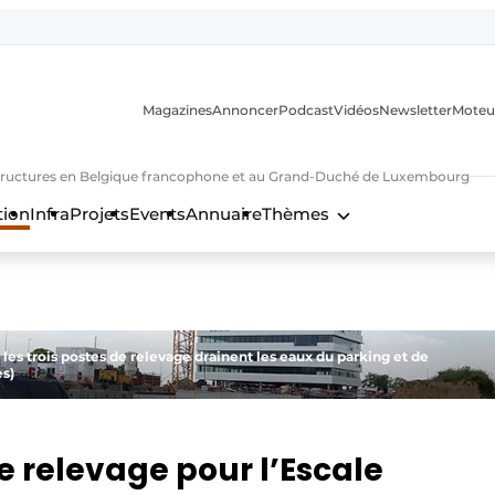
Magazines
Annoncer
Podcast
Vidéos
Newsletter
Moteu
nfrastructures en Belgique francophone et au Grand-Duché de Luxembourg
tion
Infra
Projets
Events
Annuaire
Thèmes
n
, les trois postes de relevage drainent les eaux du parking et de
es)
e relevage pour l’Escale