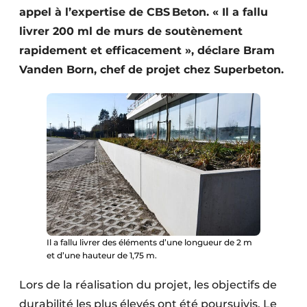
appel à l’expertise de CBS Beton. « Il a fallu
Protection solaire
livrer 200 ml de murs de soutènement
Rénovation
rapidement et efficacement », déclare Bram
Vanden Born, chef de projet chez Superbeton.
Sécurité incendie
Software
Techniques ferroviaires
Travaux ferroviaires
Il a fallu livrer des éléments d’une longueur de 2 m
et d’une hauteur de 1,75 m.
Lors de la réalisation du projet, les objectifs de
durabilité les plus élevés ont été poursuivis. Le