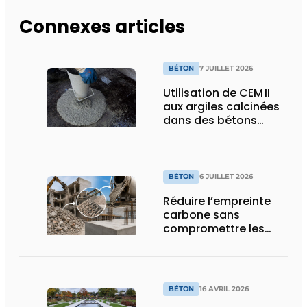
Connexes articles
BÉTON
7 JUILLET 2026
Utilisation de CEM II
aux argiles calcinées
dans des bétons
autoplaçants pour
éléments
précontraints
BÉTON
6 JUILLET 2026
Réduire l’empreinte
carbone sans
compromettre les
performances
BÉTON
16 AVRIL 2026