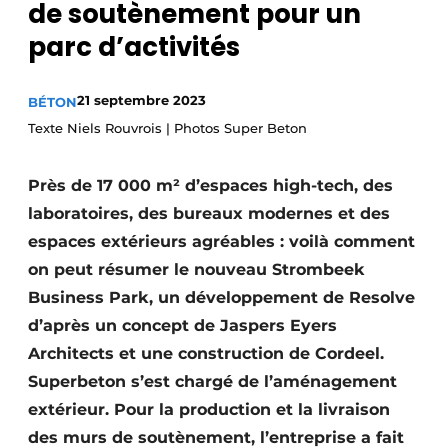
de soutènement pour un
Termes et conditions
parc d’activités
Video’s
21 septembre 2023
BÉTON
Texte Niels Rouvrois | Photos Super Beton
Construction bois
Près de 17 000 m² d’espaces high-tech, des
Contrôle d’accès
laboratoires, des bureaux modernes et des
espaces extérieurs agréables : voilà comment
Éclairage
on peut résumer le nouveau Strombeek
Fondations
Business Park, un développement de Resolve
d’après un concept de Jaspers Eyers
Façades
Architects et une construction de Cordeel.
Géotextiles
Superbeton s’est chargé de l’aménagement
extérieur. Pour la production et la livraison
Infrastructures souterraines et égouttage
des murs de soutènement, l’entreprise a fait