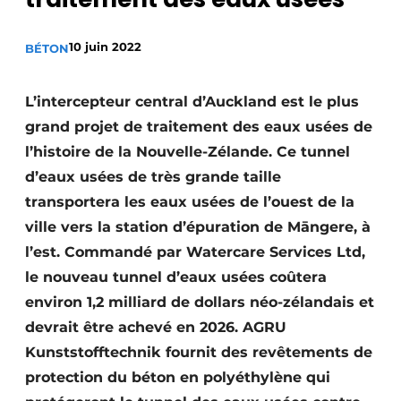
Termes et conditions
10 juin 2022
BÉTON
Video’s
L’intercepteur central d’Auckland est le plus
grand projet de traitement des eaux usées de
Construction bois
l’histoire de la Nouvelle-Zélande. Ce tunnel
d’eaux usées de très grande taille
Contrôle d’accès
transportera les eaux usées de l’ouest de la
Éclairage
ville vers la station d’épuration de Māngere, à
l’est. Commandé par Watercare Services Ltd,
Fondations
le nouveau tunnel d’eaux usées coûtera
Façades
environ 1,2 milliard de dollars néo-zélandais et
devrait être achevé en 2026. AGRU
Géotextiles
Kunststofftechnik fournit des revêtements de
protection du béton en polyéthylène qui
Infrastructures souterraines et égouttage