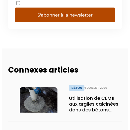
S'abonner à la newsletter
Connexes articles
BÉTON
7 JUILLET 2026
Utilisation de CEM II
aux argiles calcinées
dans des bétons
autoplaçants pour
éléments
précontraints