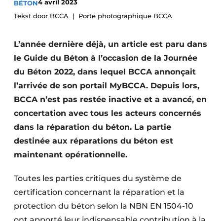
4 avril 2023
BÉTON
Termes et conditions
Tekst door BCCA
Porte photographique BCCA
Video’s
L’année dernière déjà, un article est paru dans
le Guide du Béton à l’occasion de la Journée
du Béton 2022, dans lequel BCCA annonçait
Construction bois
l’arrivée de son portail MyBCCA. Depuis lors,
Contrôle d’accès
BCCA n’est pas restée inactive et a avancé, en
concertation avec tous les acteurs concernés
Éclairage
dans la réparation du béton. La partie
destinée aux réparations du béton est
Fondations
maintenant opérationnelle.
Façades
Toutes les parties critiques du système de
Géotextiles
certification concernant la réparation et la
protection du béton selon la NBN EN 1504-10
Infrastructures souterraines et égouttage
ont apporté leur indispensable contribution à la