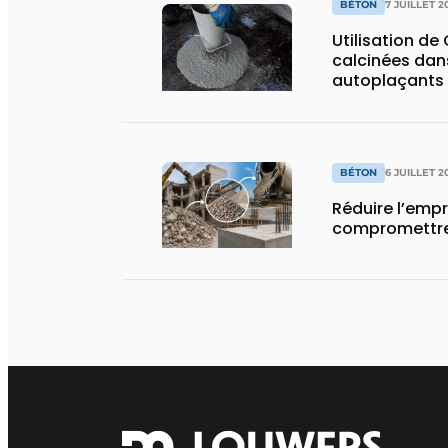
BÉTON
7 JUILLET 2
Utilisation de 
calcinées dan
autoplaçants
précontraints
BÉTON
6 JUILLET 2
Réduire l’emp
compromettre