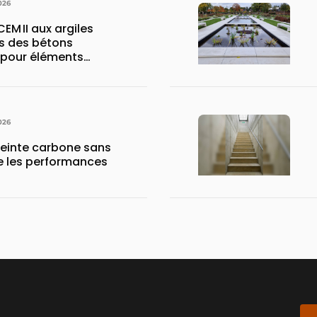
026
CEM II aux argiles
s des bétons
 pour éléments
026
reinte carbone sans
 les performances