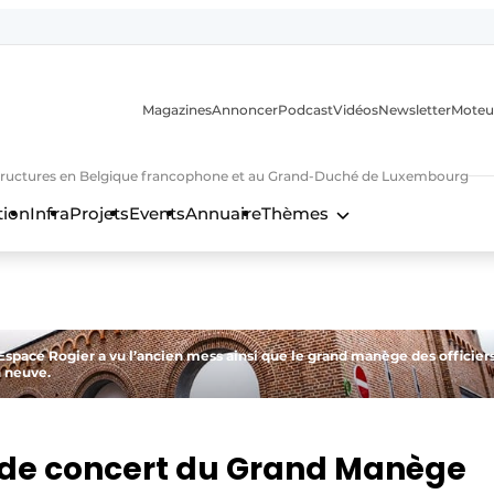
Magazines
Annoncer
Podcast
Vidéos
Newsletter
Moteu
nfrastructures en Belgique francophone et au Grand-Duché de Luxembourg
tion
Infra
Projets
Events
Annuaire
Thèmes
n
’Espace Rogier a vu l’ancien mess ainsi que le grand manège des officier
n neuve.
le de concert du Grand Manège