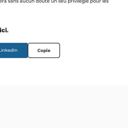
sera sans aucun doute un lieu privilégié pour les
ici.
LinkedIn
Copie