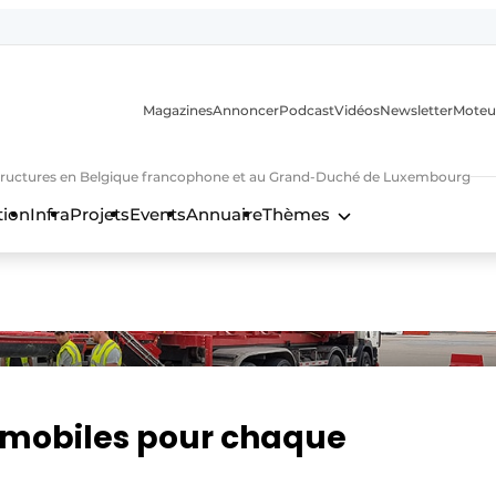
Magazines
Annoncer
Podcast
Vidéos
Newsletter
Moteu
nfrastructures en Belgique francophone et au Grand-Duché de Luxembourg
tion
Infra
Projets
Events
Annuaire
Thèmes
n
n mobiles pour chaque