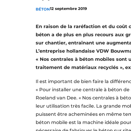
Termes et conditions
12 septembre 2019
BÉTON
Video’s
En raison de la raréfaction et du coût
béton a de plus en plus recours aux g
sur chantier, entraînant une augmenta
L’entreprise hollandaise VDW Bouwmate
« Nos centrales à béton mobiles sont u
traitement de matériaux recyclés », e
Il est important de bien faire la différe
« Pour installer une centrale à béton de
Roeland van Dee. « Nos centrales à béto
leur utilisation très facile. La grande mo
puissent être acheminées en même tem
béton mobile est la machine idéale pour l
nécessaire de fabriquer le béton sur site