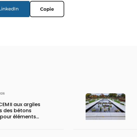
LinkedIn
Copie
026
CEM II aux argiles
s des bétons
 pour éléments