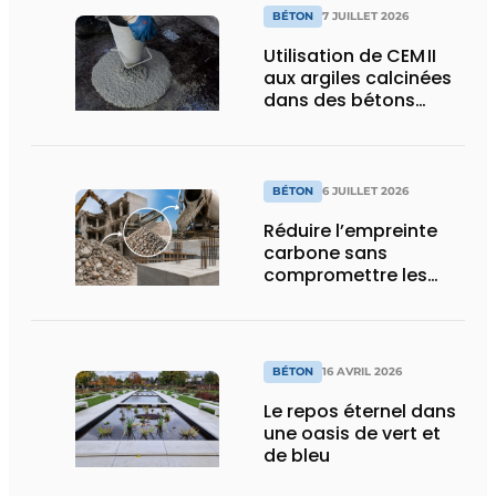
BÉTON
7 JUILLET 2026
Utilisation de CEM II
aux argiles calcinées
dans des bétons
autoplaçants pour
éléments
précontraints
BÉTON
6 JUILLET 2026
Réduire l’empreinte
carbone sans
compromettre les
performances
BÉTON
16 AVRIL 2026
Le repos éternel dans
une oasis de vert et
de bleu