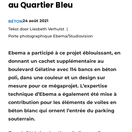
au Quartier Bleu
Termes et conditions
Video’s
24 août 2021
BÉTON
Tekst door Liesbeth Verhulst
Porte photographique Ebema/Studiovision
Construction bois
Ebema a participé à ce projet éblouissant, en
Contrôle d’accès
donnant un cachet supplémentaire au
boulevard Gélatine avec 114 bancs en béton
Éclairage
poli, dans une couleur et un design sur
Fondations
mesure pour ce mégaprojet. L’expertise
technique d’Ebema a également été mise à
Façades
contribution pour les éléments de voiles en
béton blanc qui ornent l’entrée du parking
Géotextiles
souterrain.
Infrastructures souterraines et égouttage