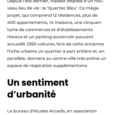
Depuis l’été dernier, Hasselt dispose d’un nou­
Protection solaire
veau lieu de vie : le ‘Quartier Bleu’. Ce méga­
projet, qui comprend 12 résidences, plus de
Rénovation
400 apparte­ments, 14 maisons, une cinquan­
Sécurité incendie
taine de commerces et d‘établisse­ments
Horeca et un parking souter­rain pouvant
Software
accueillir 2350 voitures, fera de cette ancienne
friche urbaine un quartier à part entière et, en
Techniques ferroviaires
parallèle, donnera au centre-ville très animé un
Travaux ferroviaires
espace de respiration supplémentaire.
Un sentiment
d’urbanité
Le bureau d’études Arcadis, en association