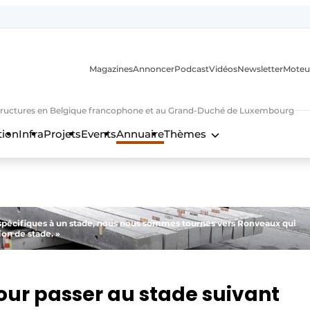
Magazines
Annoncer
Podcast
Vidéos
Newsletter
Moteu
nfrastructures en Belgique francophone et au Grand-Duché de Luxembourg
tion
Infra
Projets
Events
Annuaire
Thèmes
n
 spécifiques à un stade, nous nous sommes tournés vers Ronveaux qui
ion de stade. »
pour passer au stade suivant