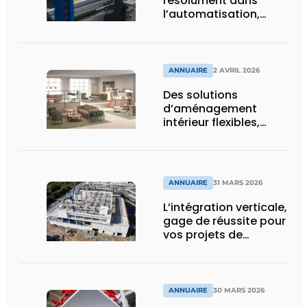
résolument dans
l’automatisation,
l’efficacité et la
durabilité
ANNUAIRE
2 AVRIL 2026
Des solutions
d’aménagement
intérieur flexibles,
durables, et
holistiquement
ergonomiques
ANNUAIRE
31 MARS 2026
L’intégration verticale,
gage de réussite pour
vos projets de
construction
ANNUAIRE
30 MARS 2026