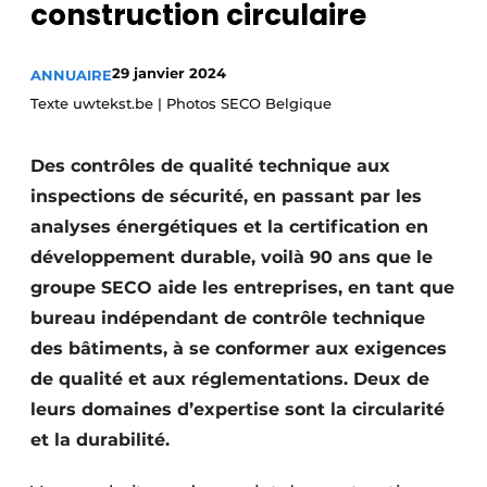
construction circulaire
Termes et conditions
Video’s
29 janvier 2024
ANNUAIRE
Texte uwtekst.be | Photos SECO Belgique
Des contrôles de qualité technique aux
Construction bois
inspections de sécurité, en passant par les
Contrôle d’accès
analyses énergétiques et la certification en
développement durable, voilà 90 ans que le
Éclairage
groupe SECO aide les entreprises, en tant que
Fondations
bureau indépendant de contrôle technique
des bâtiments, à se conformer aux exigences
Façades
de qualité et aux réglementations. Deux de
leurs domaines d’expertise sont la circularité
Géotextiles
et la durabilité.
Infrastructures souterraines et égouttage