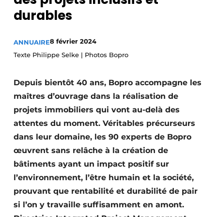
Termes et conditions
durables
Video’s
8 février 2024
ANNUAIRE
Texte Philippe Selke | Photos Bopro
Construction bois
Depuis bientôt 40 ans, Bopro accompagne les
Contrôle d’accès
maîtres d’ouvrage dans la réalisation de
projets immobiliers qui vont au-delà des
Éclairage
attentes du moment. Véritables précur­seurs
dans leur domaine, les 90 experts de Bopro
Fondations
œuvrent sans relâche à la création de
Façades
bâtiments ayant un impact positif sur
l’environnement, l’être humain et la société,
Géotextiles
prouvant que rentabilité et durabilité de pair
si l’on y travaille suffi­samment en amont.
Infrastructures souterraines et égouttage