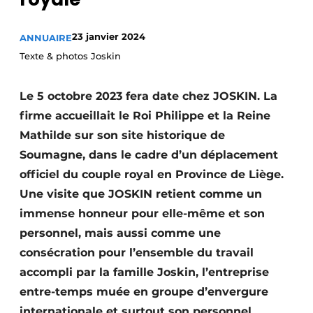
Termes et conditions
23 janvier 2024
ANNUAIRE
Video’s
Texte & photos Joskin
Le 5 octobre 2023 fera date chez JOSKIN. La
Construction bois
firme accueillait le Roi Philippe et la Reine
Mathilde sur son site historique de
Contrôle d’accès
Soumagne, dans le cadre d’un déplacement
Éclairage
officiel du couple royal en Province de Liège.
Une visite que JOSKIN retient comme un
Fondations
immense honneur pour elle-même et son
Façades
personnel, mais aussi comme une
consécration pour l’ensemble du travail
Géotextiles
accompli par la famille Joskin, l’entreprise
entre-temps muée en groupe d’envergure
Infrastructures souterraines et égouttage
internationale et surtout son personnel