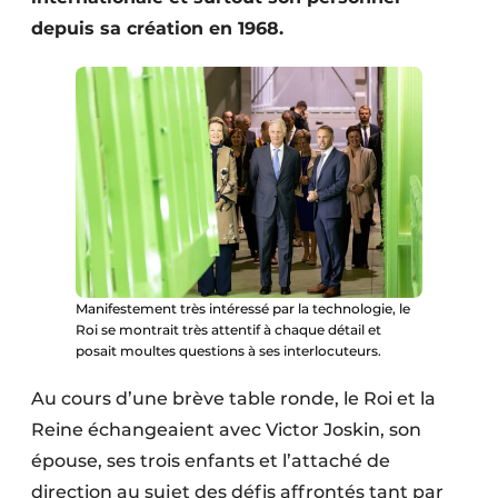
Protection solaire
depuis sa création en 1968.
Rénovation
Sécurité incendie
Software
Techniques ferroviaires
Travaux ferroviaires
Manifestement très intéressé par la technologie, le
Roi se montrait très attentif à chaque détail et
posait moultes questions à ses interlocuteurs.
Au cours d’une brève table ronde, le Roi et la
Reine échangeaient avec Victor Joskin, son
épouse, ses trois enfants et l’attaché de
direction au sujet des défis affrontés tant par