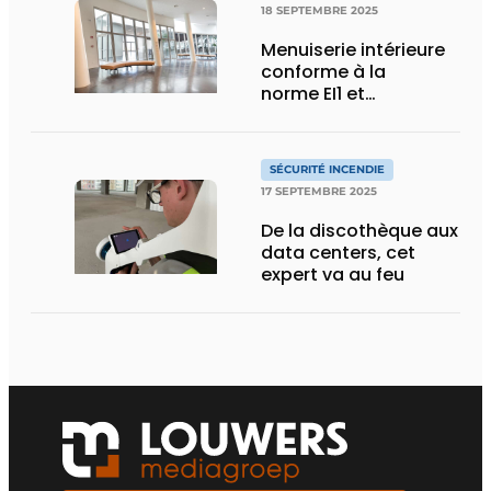
18 SEPTEMBRE 2025
Menuiserie intérieure
conforme à la
norme EI1 et
combinant sécurité
incendie,
transparence et
SÉCURITÉ INCENDIE
esthétique
17 SEPTEMBRE 2025
De la discothèque aux
data centers, cet
expert va au feu