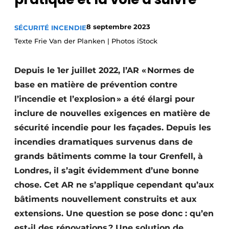
Termes et conditions
8 septembre 2023
SÉCURITÉ INCENDIE
Video’s
Texte Frie Van der Planken | Photos iStock
Depuis le 1er juillet 2022, l’AR « Normes de
Construction bois
base en matière de prévention contre
l’incendie et l’explosion » a été élargi pour
Contrôle d’accès
inclure de nouvelles exigences en matière de
Éclairage
sécurité incendie pour les façades. Depuis les
incendies dramatiques survenus dans de
Fondations
grands bâtiments comme la tour Grenfell, à
Façades
Londres, il s’agit évidemment d’une bonne
chose. Cet AR ne s’applique cependant qu’aux
Géotextiles
bâtiments nouvellement construits et aux
extensions. Une question se pose donc : qu’en
Infrastructures souterraines et égouttage
est-il des rénovations ? Une solution de