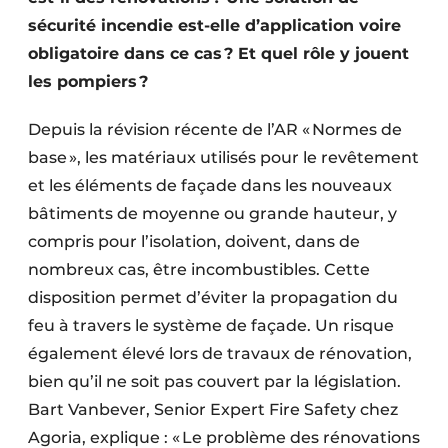
Protection solaire
sécurité incendie est-elle d’application voire
obligatoire dans ce cas ? Et quel rôle y jouent
Rénovation
les pompiers ?
Sécurité incendie
Depuis la révision récente de l’AR « Normes de
Software
base », les matériaux utilisés pour le revêtement
et les éléments de façade dans les nouveaux
Techniques ferroviaires
bâtiments de moyenne ou grande hauteur, y
compris pour l’isolation, doivent, dans de
Travaux ferroviaires
nombreux cas, être incombustibles. Cette
disposition permet d’éviter la propagation du
feu à travers le système de façade. Un risque
également élevé lors de travaux de rénovation,
bien qu’il ne soit pas couvert par la législation.
Bart Vanbever, Senior Expert Fire Safety chez
Agoria, explique : « Le problème des rénovations